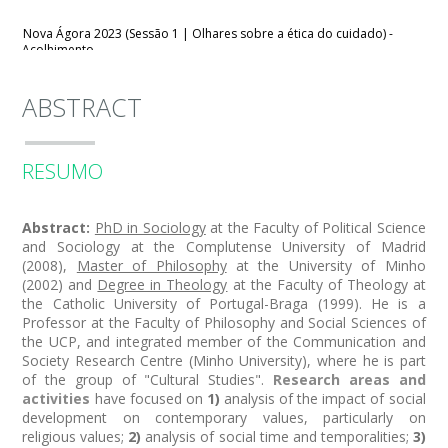
Nova Ágora 2023 (Sessão 1 | Olhares sobre a ética do cuidado) -
Acolhimento
Solidariedade intergeracional: as novas gerações como um desafio
para educação contemporânea
ABSTRACT
Conferência WEB 2020 | A Educação vista pelos gregos e romanos
RESUMO
CLEPUL FLUL 2019 | A importância do pensamento não linear na
sociedade do conhecimento
Abstract:
PhD in Sociology
at the Faculty of Political Science
Formações (inter) diocesanas para docentes de EMRC 2018 | O
and Sociology at the Complutense University of Madrid
'jovem' perante o facto religioso
(2008),
Master of Philosophy
at the University of Minho
(2002) and
Degree in Theology
at the Faculty of Theology at
the Catholic University of Portugal-Braga (1999). He is a
Professor at the Faculty of Philosophy and Social Sciences of
the UCP, and integrated member of the Communication and
Society Research Centre (Minho University), where he is part
of the group of "Cultural Studies".
Research areas and
activities
have focused on
1)
analysis of the impact of social
development on contemporary values, particularly on
religious values;
2)
analysis of social time and temporalities;
3)