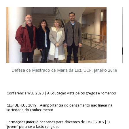
Conferência WEB 2020 | A Educação vista pelos gregos e romanos
CLEPUL FLUL 2019 | A importância do pensamento não linear na
sociedade do conhecimento
Formações (inter) diocesanas para docentes de EMRC 2018 | O
'jovem' perante o facto religioso
Nova Ágora 2023 (Sessão 1 | Olhares sobre a ética do cuidado) -
Acolhimento
Defesa de Mestrado de Maria da Luz, UCP, janeiro 2018
Solidariedade intergeracional: as novas gerações como um desafio
para educação contemporânea
Conferência WEB 2020 | A Educação vista pelos gregos e romanos
CLEPUL FLUL 2019 | A importância do pensamento não linear na
sociedade do conhecimento
Formações (inter) diocesanas para docentes de EMRC 2018 | O
'jovem' perante o facto religioso