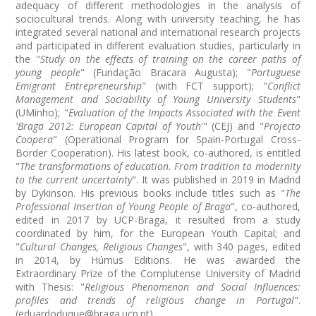
adequacy of different methodologies in the analysis of
sociocultural trends. Along with university teaching, he has
integrated several national and international research projects
and participated in different evaluation studies, particularly in
the "
Study on the effects of training on the career paths of
young people
" (Fundação Bracara Augusta); "
Portuguese
Emigrant Entrepreneurship
" (with FCT support); "
Conflict
Management and Sociability of Young University Students
"
(UMinho); "
Evaluation of the Impacts Associated with the Event
'Braga 2012: European Capital of Youth
'" (CEJ) and "
Projecto
Coopera
" (Operational Program for Spain-Portugal Cross-
Border Cooperation). His latest book, co-authored, is entitled
"
The transformations of education. From tradition to modernity
to the current uncertainty
". It was published in 2019 in Madrid
by Dykinson. His previous books include titles such as "
The
Professional Insertion of Young People of Braga
", co-authored,
edited in 2017 by UCP-Braga, it resulted from a study
coordinated by him, for the European Youth Capital; and
"
Cultural Changes, Religious Changes
", with 340 pages, edited
in 2014, by Húmus Editions. He was awarded the
Extraordinary Prize of the Complutense University of Madrid
with Thesis: "
Religious Phenomenon and Social Influences:
profiles and trends of religious change in Portugal
".
(
eduardoduque@braga.ucp.pt
)